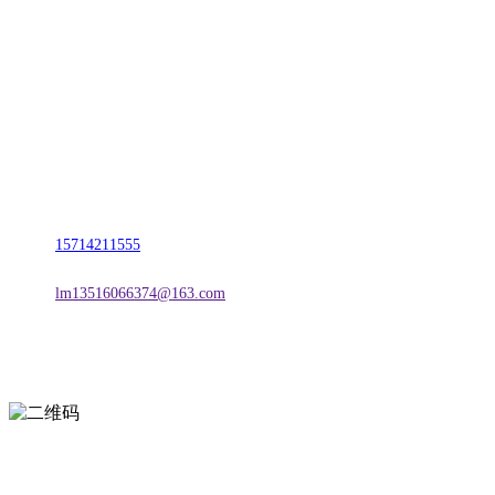
名称：辽宁J9国际站官方网站金属科技有限公司
地址：朝阳市朝阳县柳城经济开发区有色金属工业园
电话：
15714211555
邮箱：
lm13516066374@163.com
扫一扫进入手机网站