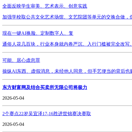
全面反映学生审美、艺术表示、创意实践
加强学校取公共文化艺术场馆、文艺院团等单元的交换合做，保
现在一键AI换脸、定制数字人、复
通俗人花几百块，行业本身就内卷严沉。入行门槛被完全改写。
可能、居心虚息罪
操纵AI东西、虚假消息，未经他人同意，但手艺便当的背后也躲
东方财富网及结合买卖所无限公司将极力
2026-05-04
2个赛点22岁吴宜泽17-16胜进世锦赛决赛取
2026-05-04