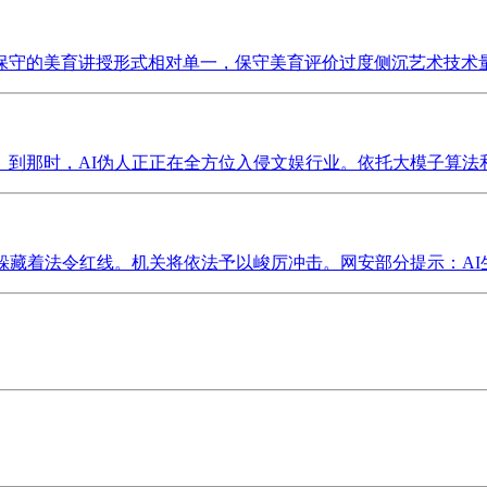
守的美育讲授形式相对单一，保守美育评价过度侧沉艺术技术量化
到那时，AI伪人正正在全方位入侵文娱行业。依托大模子算法和深
藏着法令红线。机关将依法予以峻厉冲击。网安部分提示：AI生