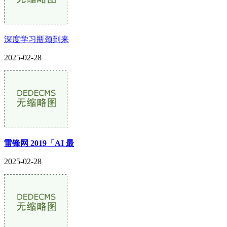
深度学习瓶颈到来
2025-02-28
雷锋网 2019「AI 最
2025-02-28