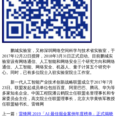
鹏城实验室，又称深圳网络空间科学与技术省实验室，于
2017年12月22日授牌，2018年3月31日正式启动。目前鹏城实
验室设有网络通信、人工智能和网络安全三个研究方向和网络
通信、人工智能、网络安全、机器人、量子计算五个研究中
心。同时，已有多位院士入驻实验室院士工作室。
新一代人工智能产业技术创新战略联盟成立于2017年7月
23日。联盟发起成员单位包括百度、阿里巴巴、腾讯、华为等
多家知名企业。中国工程院潘云鹤院士任联盟名誉理事长和专
家委员会主任，高文院士任联盟理事长，北京大学黄铁军教授
任联盟秘书长。雷锋网
上一篇：
雷锋网 2019「AI 最佳掘金案例年度榜单」正式揭晓