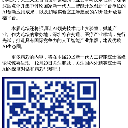
深度点评并集中讨论国家新一代人工智能开放创新平台单位的
AI创新应用成果，以及鹏城实验室主导建设的AI开源开放基
础平台。
本届论坛还将强调让AI领先技术走出实验室，赋能产
业。作为论坛的举办地，深圳将在交通、医疗产业领域，先行
先试，打造具有国际竞争力的人工智能产业集群，建设优质
AI生态圈。
更多精彩的内容，将在本届2019新一代人工智能院士高峰
论坛惊喜呈现，12月20日关注鹏城，关注国内外精英院士与
AI的深度对话和精彩思辨吧！