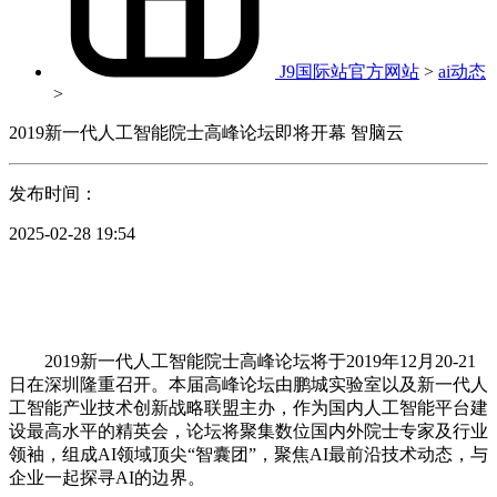
J9国际站官方网站
>
ai动态
>
2019新一代人工智能院士高峰论坛即将开幕 智脑云
发布时间：
2025-02-28 19:54
2019新一代人工智能院士高峰论坛将于2019年12月20-21
日在深圳隆重召开。本届高峰论坛由鹏城实验室以及新一代人
工智能产业技术创新战略联盟主办，作为国内人工智能平台建
设最高水平的精英会，论坛将聚集数位国内外院士专家及行业
领袖，组成AI领域顶尖“智囊团”，聚焦AI最前沿技术动态，与
企业一起探寻AI的边界。