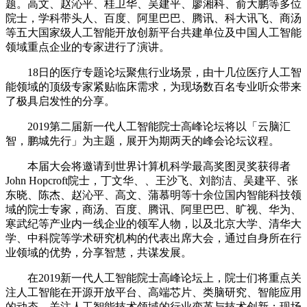
题。高文、赵沁平、桂卫华、吴建平、廖湘科、俞大鹏等多位
院士，学科带头人、百度、阿里巴巴、腾讯、科大讯飞、商汤
等五大国家级人工智能开放创新平台共建单位及中国人工智能
领域重点企业的专家进行了演讲。
18日的医疗专题论坛聚焦行业场景，由十几位医疗人工智
能领域的顶级专家紧贴临床需求，为现场数百名专业听众带来
了极具启发性的分享。
2019第二届新一代人工智能院士高峰论坛将以「云脑汇
智，鹏城先行」为主题，展开为期两天的峰会论坛议程。
本届大会将邀请到世界计算机科学最高奖图灵奖获得者
John Hopcroft院士，丁文华、、王沙飞、刘韵洁、吴建平、张
东晓、陈杰、赵沁平、高文、蒲慕明等十余位国内智能科技领
域的院士专家，商汤、百度、腾讯、阿里巴巴、旷视、华为、
寒武纪等产业内一线企业的领军人物，以及北京大学、清华大
学、中科院等学术研究机构的代表出席大会，通过自身所在行
业领域的优势，分享智慧，共谋发展。
在2019新一代人工智能院士高峰论坛上，院士们将重点关
注人工智能在开源开放平台、高端芯片、类脑研究、智能应用
的动态，关注人工智能技术领域的行业变革与技术创新；现场