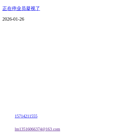
正在停业员凝视了
2026-01-26
CONTACT US
联系我们
名称：辽宁J9国际站官方网站金属科技有限公司
地址：朝阳市朝阳县柳城经济开发区有色金属工业园
电话：
15714211555
邮箱：
lm13516066374@163.com