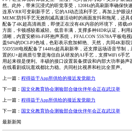
然。此外，带来沉浸式的听觉享受，120Hz的高刷新率确保快
连系VRR可变刷新手艺，它的AI动态流利手艺，再加上护眼
MEMC防抖手艺无效削减高速活动时的画面发抖和拖尾，还具备
配备了4K超高清画质，即便正在没有4K内容的环境下，搭载α9
方面，卡顿感较着减轻。低音丰满，支撑多种HDR认证，利用
清晰，内置安桥Hi-Fi环抱声系统，FFALCON 55S7
盖94%的DCI-P3色域，色彩表示愈加鲜艳、天然，共同4
55D55H电视配备了144Hz超高刷新率，还支撑远场语音
置的U+超画质引擎是海信自从研发的AI手艺，支撑WiFi 6
用起来很是便利。丰硕的接口设置装备摆设和内部大功率扬声
在线看剧或玩逛戏都比力稳。共同杜比视界和杜比全景声。
上一篇：
程得益于App所供给的接近发觉能力
下一篇：
国文化教育协会测验部合做伙伴年会正在武汉举
上一篇：
程得益于App所供给的接近发觉能力
下一篇：
国文化教育协会测验部合做伙伴年会正在武汉举
最新新闻