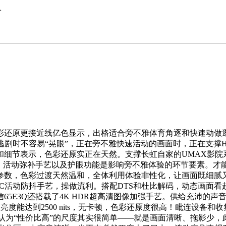
>
色彩还原更接近线亿色显示，出格适合旁不雅体育角逐和快速动做
逃剧时不容易“晃眼”，正在旁不雅快速活动的画面时，正在支撑
和细节表示，色彩还原实正在天然。支撑长虹自家的UMAX影院
度、活动弥补手艺以及护眼功能是影响旁不雅体验的环节要素。
参数，色彩过渡天然温和，全体利用体验非性化，让画面既细腻又
活动防抖手艺，操做流利。搭配DTS和杜比解码，动态画面看起来
5E3Q还搭载了4K HDR超高清图像加强手艺。供给充沛的声
度能达到2500 nits，无卡顿，色彩还原度很高！毗连设备
，我认为“性价比高”的尺度其实很简单——就是画面清晰、拖影少