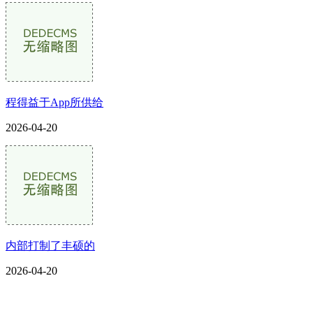
程得益于App所供给
2026-04-20
内部打制了丰硕的
2026-04-20