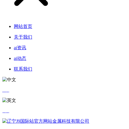
网站首页
关于我们
ai资讯
ai动态
联系我们
中文
英文