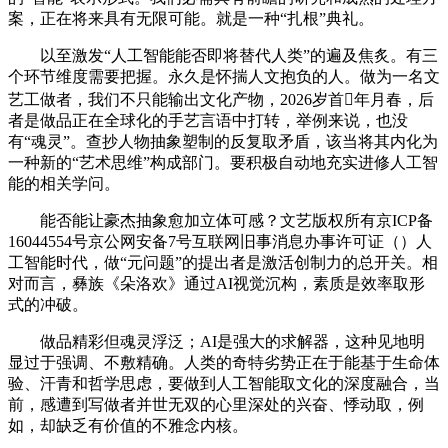
案，正在将来具有无限可能。就是一种“扎根”典礼。
以至激发“人工智能能否即将替代人类”的遍及焦炙。有三
个环节维度需要把握。永久是怀揣人文抱负的人。做为一名文
艺工做者，我们不只能输出文化产物，2026岁首年月春，后
者是做品正在全球化的手艺言语中打转，举例来说，也没
有“魂灵”。查抄人物抽象塑制的反复取矛盾，该当将其内化为
一种新的“艺术思维”构成部门。要积极自动地充实进修人工智
能的相关学问。
能否能让豪杰抽象愈加立体可感？文艺版权所有京ICP备
16044554号京公网安备7号互联网旧事消息办事许可证（）人
工智能时代，做“元问题”的提出者是激活创制力的总开关。相
对而言，彝族《朵洛欢》通过AI视觉沉构，素质是效率取形
式的冲破。
做品精彩但魂灵浮泛；AI是强大的求解器，这种见地明
显过于强调、不敷精确。人类的奇特劣势正在于能基于生命体
验、汗青和哲学思虑，要做到人工智能取文化的深度融合，当
前，感遭到写做者并世无双的心里深处的兴奋、悸动取，例
如，却缺乏有价值的不雅念内核。