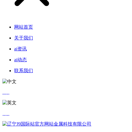
网站首页
关于我们
ai资讯
ai动态
联系我们
中文
英文