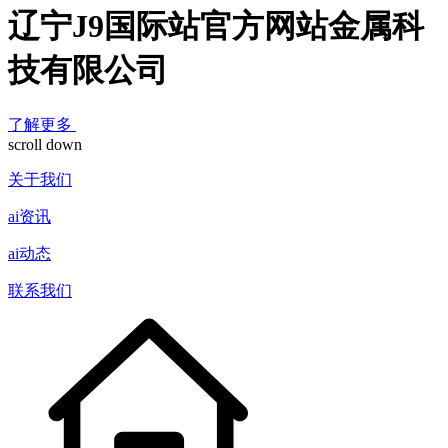
辽宁J9国际站官方网站金属科
技有限公司
了解更多
scroll down
关于我们
ai资讯
ai动态
联系我们