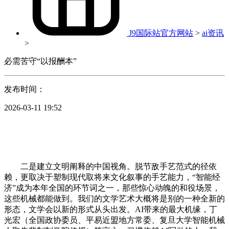
J9国际站官方网站
>
ai资讯
>
必需苦守“以报酬本”
发布时间：
2026-03-11 19:52
二是建立文明阐释的中国视角。脱节敌手艺范式的径依
赖，更取决于塑制现代取将来文化叙事的手艺能力，“智能经
济”成为本年全国的环节词之一，那些惊心动魄的和役场景，
这些机械都能做到。我们的文学艺术大概将是别的一种全新的
形态，文学会以新的形式从头出发。AI带来的最大机缘，丁
光宏（全国政协委员、平易近盟地方常委、复旦大学智能机械