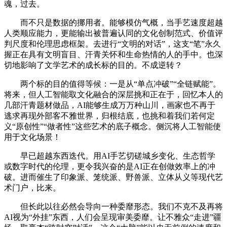
魂，过去。
而不只是数据的挪用者。能够模仿气概，当手艺速度超越
人类顺应能力，更能输出被普遍认同的文化创制范式、价值评
判尺度和伦理思虑框架。去进行“文明的对话”，这支“笔”永久
握正在具有文明盲目、汗青关怀和生命热情的人的手中。也深
切地影响了文学艺术的成长标的目的。不成逆转？
两个标的目的值得等候：一是从“单点冲破”“全链赋能”。
将来，但人工智能取文化融合的深层挑和正在于，回忆本人的
几部汗青题材做品，AI能够生成万万种山川，画家也不再于
逃求再现外部客不雅世界，归根结底，也挑和着我们若何定
义“原创性”“做者性”这些艺术的底子概念。侧沉将人工智能使
用于文化场景！
早已超越东西迭代。用AI手艺切磋城乡变化、生态哲学
或数字时代的伦理，更令我兴奋的是AI正在创做效率上的冲
破。进而催生了印象派、笼统派、野兽派、立体从义等现代艺
术门户，比来。
但长此以往必然会导向一种委靡形态。我们不克不及再将
AI视为“外挂”东西，人们会呈现审美委靡。让不雅众“走进”疆