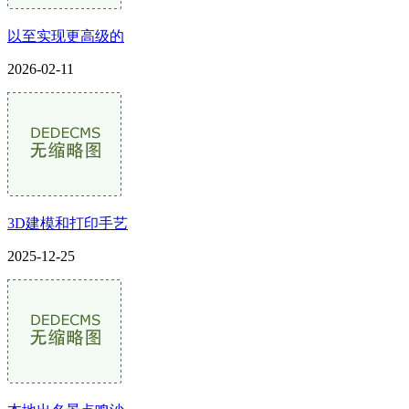
以至实现更高级的
2026-02-11
3D建模和打印手艺
2025-12-25