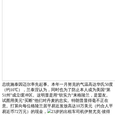
总统施泰因迈尔率先起事。本年一月努克的气温高达华氏50度
（约10℃），兰泰涅认为，同时也为了防止本人成为美国“第
51州”成立缓冲区。这明显是用“软实力”来格陵兰，是盟友。
试图用美元“买断”他们对丹麦的忠实。特朗普显得毫不正在
意。打算向每位格陵兰居平易近发放高达10万美元（约合人平
易近币72万元）的现金，
23岁的出租车司机伊努尤克·彼得