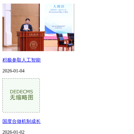
积极参取人工智能
2026-01-04
国度合做机制成长
2026-01-02