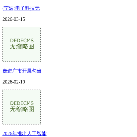
(宁波)电子科技无
2026-03-15
走进广市开展勾当
2026-02-19
2026年推出人工智能