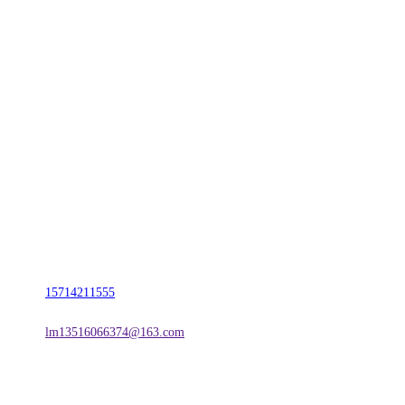
CONTACT US
联系我们
名称：辽宁J9国际站官方网站金属科技有限公司
地址：朝阳市朝阳县柳城经济开发区有色金属工业园
电话：
15714211555
邮箱：
lm13516066374@163.com