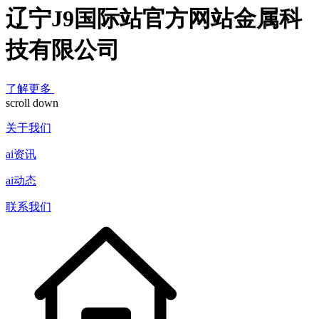
辽宁J9国际站官方网站金属科
技有限公司
了解更多
scroll down
关于我们
ai资讯
ai动态
联系我们