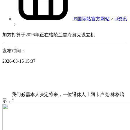
J9国际站官方网站
>
ai资讯
>
加方打算于2026年正在格陵兰首府努克设立机
发布时间：
2026-03-15 15:37
我们必需本人决定将来，一位退休人士阿卡卢克·林格暗
示，”