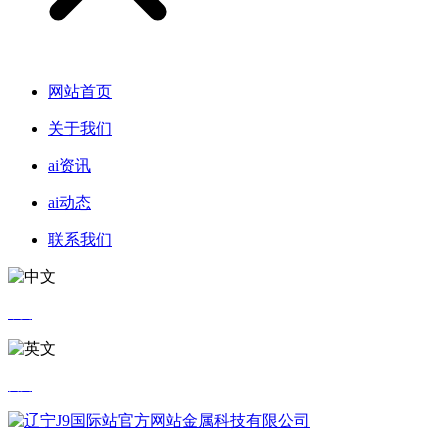
网站首页
关于我们
ai资讯
ai动态
联系我们
中文
英文