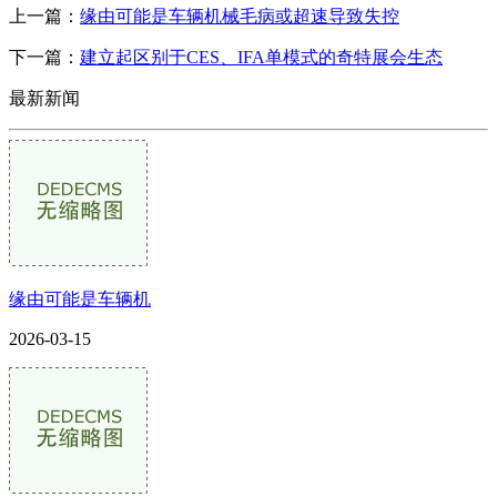
上一篇：
缘由可能是车辆机械毛病或超速导致失控
下一篇：
建立起区别于CES、IFA单模式的奇特展会生态
最新新闻
缘由可能是车辆机
2026-03-15