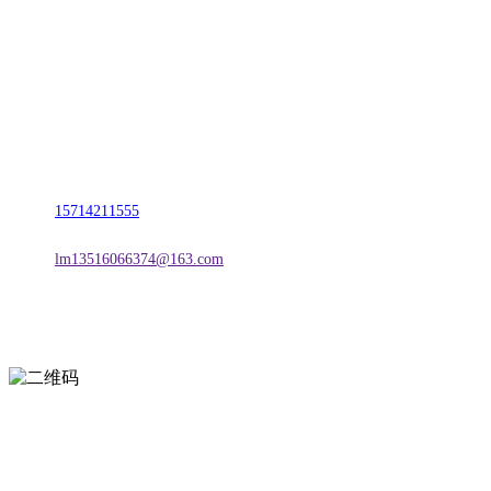
名称：辽宁J9国际站官方网站金属科技有限公司
地址：朝阳市朝阳县柳城经济开发区有色金属工业园
电话：
15714211555
邮箱：
lm13516066374@163.com
扫一扫进入手机网站