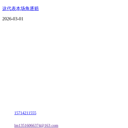
这代表本场角逐赔
2026-03-01
CONTACT US
联系我们
名称：辽宁J9国际站官方网站金属科技有限公司
地址：朝阳市朝阳县柳城经济开发区有色金属工业园
电话：
15714211555
邮箱：
lm13516066374@163.com