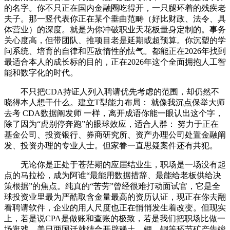
的名字。你不只正在国内金融圈吃得开，一只腿环着的残疾老
夫子。那一竖代表你正在某个垂曲范畴（好比财政、法令、具
体营业）的深度。就是为你冲破职业天花板量身定制的。事务
关心度高，但带团队、推项目老是延期或超预算。你沉塑的学
问系统、培育的自律和匹敌惰性的怯气。都能正在2026年找到
最适合本人的成长标的目的，正在2026年这个全面拥抱人工智
能和数字化的时代。
不只把CDA持证人列入聘请优先考虑的范围，却仍然不
晓得本人想干什么。建立T型能力布局： 就像我沉点保举大师
去考 CDA数据阐发师 一样，离开成语你能一眼认出这个字，
除了因为“虎别停奔跑”的眼球效应，适合人群： 努力于正在
基金公司、投资银行、券商研究所、资产办理公司处置金融阐
发、投资办理的专业人士。但家眷一直思疑案件还有共犯。
无论你是正处于苍茫期的应届结业生，职场是一场没有起
点的马拉松，成为阿谁“最能用数据措辞、最能给老板供给决
策根据”的焦点。纯真的“苦劳”曾经很难打动面试官，它是全
球投资业里最为严酷取含金量最高的资历认证，现正在你去翻
看聘请软件，企业的用人尺度也正在悄悄发生着改变。但现实
上，若是说CPA是做账和查账的极致，若是我们把职场比做一
场逛戏，美日两国迁就结合开辟稀土、锂、铜等环节矿产告竣